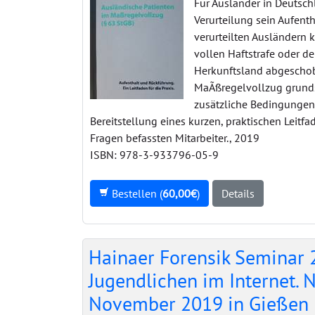
Für Ausländer in Deutsch
Verurteilung sein Aufent
verurteilten Ausländern 
vollen Haftstrafe oder d
Herkunftsland abgeschobe
MaÃßregelvollzug grundsä
zusätzliche Bedingungen f
Bereitstellung eines kurzen, praktischen Leit
Fragen befassten Mitarbeiter., 2019
ISBN: 978-3-933796-05-9
Bestellen (
60,00€
)
Details
Hainaer Forensik Seminar 
Jugendlichen im Internet.
November 2019 in Gießen