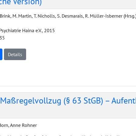
che Version)
. Brink, M. Martin, T. Nicholls, S. Desmarais, R. Müller-Isberner (Hrsg.
 Psychiatrie Haina e.V., 2015
35
Details
Maßregelvollzug (§ 63 StGB) – Aufent
Born, Anne Rohner