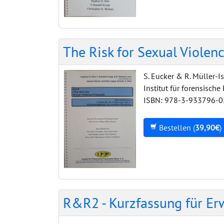
The Risk for Sexual Violen
S. Eucker & R. Müller-I
Institut für forensische
ISBN: 978-3-933796-0
Bestellen (
39,90€
)
R&R2 - Kurzfassung für E