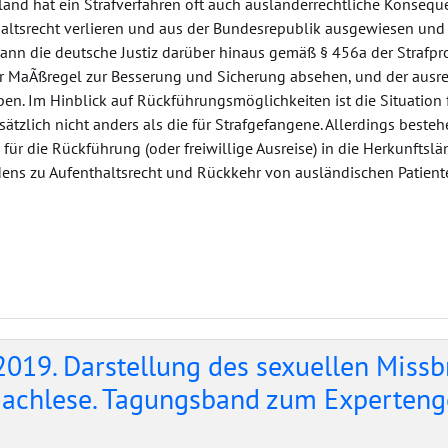
land hat ein Strafverfahren oft auch ausländerrechtliche Konsequ
haltsrecht verlieren und aus der Bundesrepublik ausgewiesen un
kann die deutsche Justiz darüber hinaus gemäß § 456a der Strafp
er MaÃßregel zur Besserung und Sicherung absehen, und der ausreise
n. Im Hinblick auf Rückführungsmöglichkeiten ist die Situation 
tzlich nicht anders als die für Strafgefangene. Allerdings best
ür die Rückführung (oder freiwillige Ausreise) in die Herkunftsländ
fadens zu Aufenthaltsrecht und Rückkehr von ausländischen Patient
2019. Darstellung des sexuellen Miss
 Nachlese. Tagungsband zum Experteng