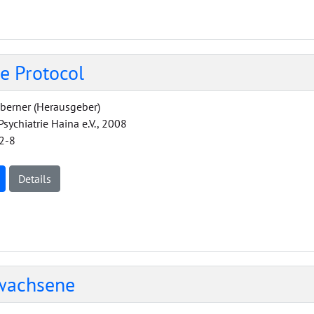
ce Protocol
sberner (Herausgeber)
 Psychiatrie Haina e.V., 2008
2-8
Details
rwachsene