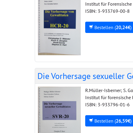
Institut für Forensische
ISBN: 3-933769-00-8
Bestellen (
20,24€
)
Die Vorhersage sexueller 
R.Müller-Isberner; S. G
Institut für forensische
ISBN: 3-933796-01-6
Bestellen (
26,59€
)