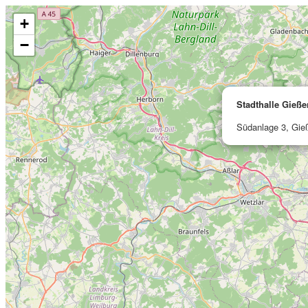
+
−
Stadthalle Gieße
Südanlage 3, Gie